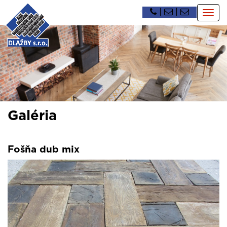
|
|
Togg
navig
Galéria
Fošňa dub mix