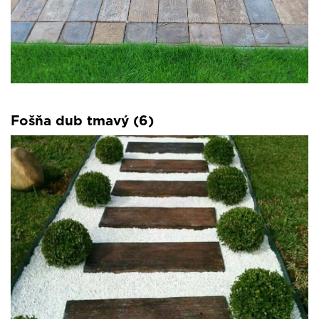
Fošňa dub tmavý (6)