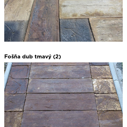
Fošňa dub tmavý (2)