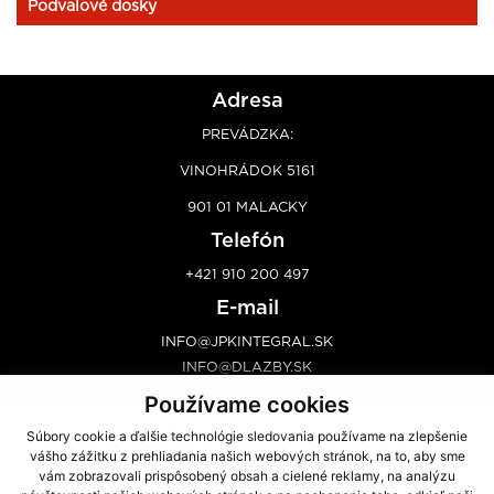
Podvalové dosky
Adresa
PREVÁDZKA:
VINOHRÁDOK 5161
901 01 MALACKY
Telefón
+421 910 200 497
E-mail
INFO@JPKINTEGRAL.SK
INFO@DLAZBY.SK
Používame cookies
Súbory cookie a ďalšie technológie sledovania používame na zlepšenie
Úvod
Poradenstvo
Predaj
Predajcovia
vášho zážitku z prehliadania našich webových stránok, na to, aby sme
O
Výroba
Dovoz
Kontakt
vám zobrazovali prispôsobený obsah a cielené reklamy, na analýzu
spoločnosti
Galéria
Montáž
Ochrana