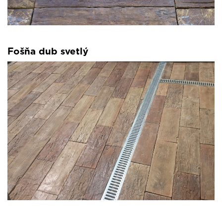
Fošňa dub svetlý