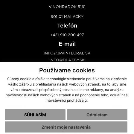
VINOHRÁDOK 5161
901 01 MALACKY
Telefón
+421 910 200 497
E-mail
INFO@JPKINTEGRAL.SK
INFO@DLAZBY.SK
Používame cookies
Súbory cookie a ďalšie technológie sledovania používame na zlepšenie
Úvod
Poradenstvo
Predaj
Predajcovia
vášho zážitku z prehliadania našich webových stránok, na to, aby sme
O
Výroba
Dovoz
Kontakt
vám zobrazovali prispôsobený obsah a cielené reklamy, na analýzu
spoločnosti
Galéria
Montáž
Ochrana
návštevnosti našich webových stránok a na pochopenie toho, odkiaľ naši
Produkty
Postup pri
Cenník
osobných
návštevníci prichádzajú.
Vzorkovník
obkladaní
údajov
Súbory
SÚHLASÍM
Odmietam
cookies
Zmeniť moje nastavenia
webdesign
|
webex.sk