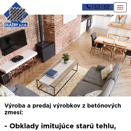
|
|
Togg
navig
Výroba a predaj výrobkov z betónových
zmesí:
- Obklady imitujúce starú tehlu,