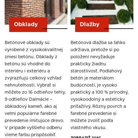
Obklady
Dlažby
Betónové obklady sú
Betónová dlažba sa ľahko
vyrobené z vysokokvalitnej
udržiava, pretože si po
zmesi betónu. Obklady z
položení nevyžaduje
betónu sú vhodné do
prakticky žiadnu
interiéru i exteriéru a
starostlivosť. Podlahový
zvýrazňujú celkový vzhľad
betón je materiálom
nehnuteľnosti. Vybrať si
budúcnosti, je vysoko
môžete zo 16 odtieňov tehly,
praktický a 100 % prírodný,
9 odtieňov Dalmácie –
vysokoodolný a esteticky
obkladový kameň, ako aj
príťažlivý. Rôzny povrch a
veľmi populárne farebné
farebné prevedenie si
prevedenie imitujúce drevo.
môžete zvoliť podľa
V prípade vyššieho odberu
vlastného vkusu.
vieme farbu prispôsobiť