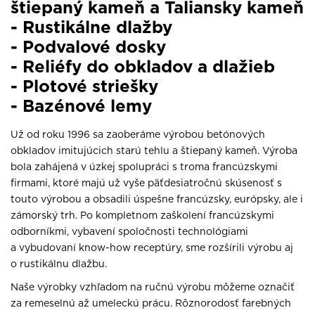
štiepaný kameň a Taliansky kameň
- Rustikálne dlažby
- Podvalové dosky
- Reliéfy do obkladov a dlažieb
- Plotové striešky
- Bazénové lemy
Už od roku 1996 sa zaoberáme výrobou betónových
obkladov imitujúcich starú tehlu a štiepaný kameň. Výroba
bola zahájená v úzkej spolupráci s troma francúzskymi
firmami, ktoré majú už vyše päťdesiatročnú skúsenosť s
touto výrobou a obsadili úspešne francúzsky, európsky, ale i
zámorský trh. Po kompletnom zaškolení francúzskymi
odborníkmi, vybavení spoločnosti technológiami
a vybudovaní know-how receptúry, sme rozšírili výrobu aj
o rustikálnu dlažbu.
Naše výrobky vzhľadom na ručnú výrobu môžeme označiť
za remeselnú až umeleckú prácu. Rôznorodosť farebných