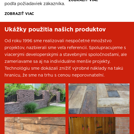
ZOBRAZIŤ VIAC
podľa požiadaviek zákazníka.
ZOBRAZIŤ VIAC
Ukážky použitia našich produktov
Od roku 1996 sme realizovali nespočetné množstvo
projektov, nazbierali sme veľa referencií. Spolupracujeme s
viacerými developerskými a stavebnými spoločnosťami, ale
zameriavame sa aj na individuálne menšie projekty.
Technológiu sme dokázali znížiť výrobné náklady na takú
hranicu, že sme na trhu s cenou neporovnateľní.