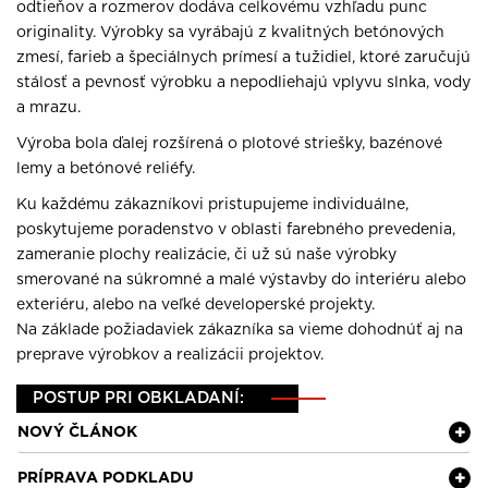
odtieňov a rozmerov dodáva celkovému vzhľadu punc
originality. Výrobky sa vyrábajú z kvalitných betónových
zmesí, farieb a špeciálnych prímesí a tužidiel, ktoré zaručujú
stálosť a pevnosť výrobku a nepodliehajú vplyvu slnka, vody
a mrazu.
Výroba bola ďalej rozšírená o plotové striešky, bazénové
lemy a betónové reliéfy.
Ku každému zákazníkovi pristupujeme individuálne,
poskytujeme poradenstvo v oblasti farebného prevedenia,
zameranie plochy realizácie, či už sú naše výrobky
smerované na súkromné a malé výstavby do interiéru alebo
exteriéru, alebo na veľké developerské projekty.
Na základe požiadaviek zákazníka sa vieme dohodnúť aj na
preprave výrobkov a realizácii projektov.
POSTUP PRI OBKLADANÍ:
NOVÝ ČLÁNOK
PRÍPRAVA PODKLADU