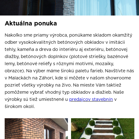
Aktuálna ponuka
Nakoľko sme priamy výrobca, ponúkame skladom okamžitý
odber vysokokvalitných betónových obkladov v imitácii
tehly, kameňa a dreva do interiéru aj exteriéru, betónovej
dlažby, betónových doplnkov (plotové striešky, bazénové
lemy, betónové reliéfy s rôznymi motívmi, mozaiky,
obrazce). Na výber máme širokú paletu farieb. Navštívte nás
v Malackách na Záhorí, kde si môžete v našom showroome
pozrieť všetky výrobky na živo. Na mieste Vám taktiež
pomôžeme vybrať vhodný typ obkladov a dlažieb. Naše
výrobky sú tiež umiestnené u
predajcov stavebnín
v
širokom okolí.