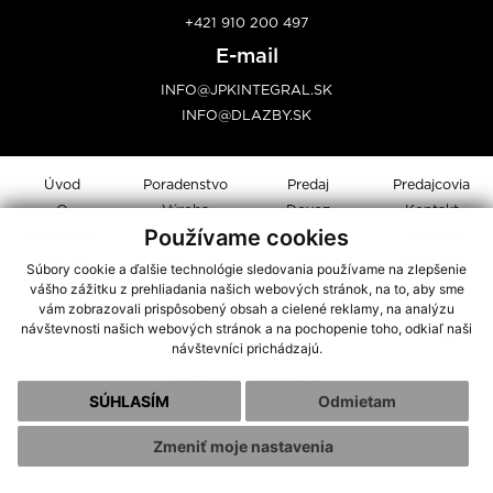
+421 910 200 497
E-mail
INFO@JPKINTEGRAL.SK
INFO@DLAZBY.SK
Úvod
Poradenstvo
Predaj
Predajcovia
O
Výroba
Dovoz
Kontakt
Používame cookies
spoločnosti
Galéria
Montáž
Ochrana
Produkty
Postup pri
Cenník
osobných
Súbory cookie a ďalšie technológie sledovania používame na zlepšenie
Vzorkovník
obkladaní
údajov
vášho zážitku z prehliadania našich webových stránok, na to, aby sme
vám zobrazovali prispôsobený obsah a cielené reklamy, na analýzu
Súbory
návštevnosti našich webových stránok a na pochopenie toho, odkiaľ naši
cookies
návštevníci prichádzajú.
webdesign
|
webex.sk
SÚHLASÍM
Odmietam
Zmeniť moje nastavenia