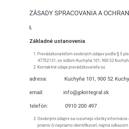
ZÁSADY SPRACOVANIA A OCHRA
I.
Základné ustanovenia
Prevádzkovateľom osobných údajov podľa § 5 písm.
47752131, so sídlom Kuchyňa 101, 900 52 Kuchyňa 
Kontaktné údaje prevádzkovateľa sú
adresa: Kuchyňa 101, 900 52 Kuch
email: info@jpkintegral.sk
telefón: 0910 200 497
Osobnými údajmi sa rozumejú všetky informácie o i
priamo či nepriamo identifikovať, najmä odkazom na