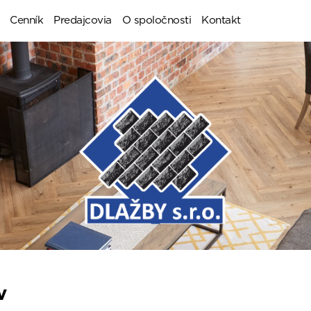
Cenník
Predajcovia
O spoločnosti
Kontakt
v