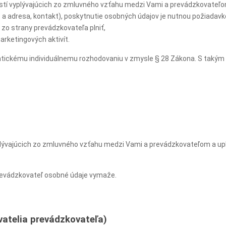
ostí vyplývajúcich zo zmluvného vzťahu medzi Vami a prevádzkovateľo
 adresa, kontakt), poskytnutie osobných údajov je nutnou požiadavko
 zo strany prevádzkovateľa plniť,
rketingových aktivít.
ickému individuálnemu rozhodovaniu v zmysle § 28 Zákona. S takým s
plývajúcich zo zmluvného vzťahu medzi Vami a prevádzkovateľom a up
revádzkovateľ osobné údaje vymaže.
atelia prevádzkovateľa)