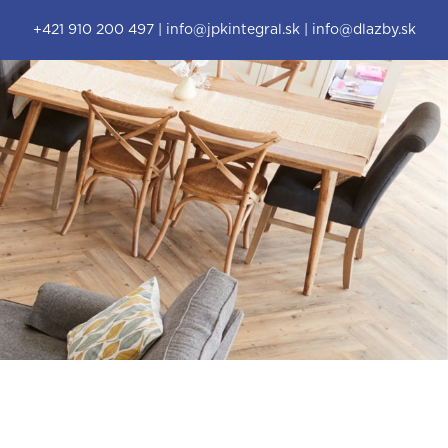
+421 910 200 497
|
info@jpkintegral.sk
|
info@dlazby.sk