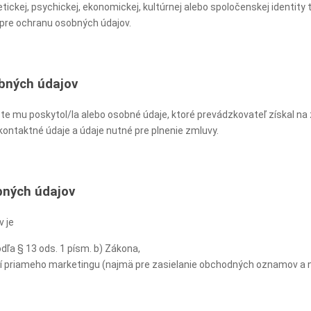
etickej, psychickej, ekonomickej, kultúrnej alebo spoločenskej identity t
re ochranu osobných údajov.
bných údajov
e mu poskytol/la alebo osobné údaje, ktoré prevádzkovateľ získal na 
ontaktné údaje a údaje nutné pre plnenie zmluvy.
bných údajov
 je
ľa § 13 ods. 1 písm. b) Zákona,
priameho marketingu (najmä pre zasielanie obchodných oznamov a new