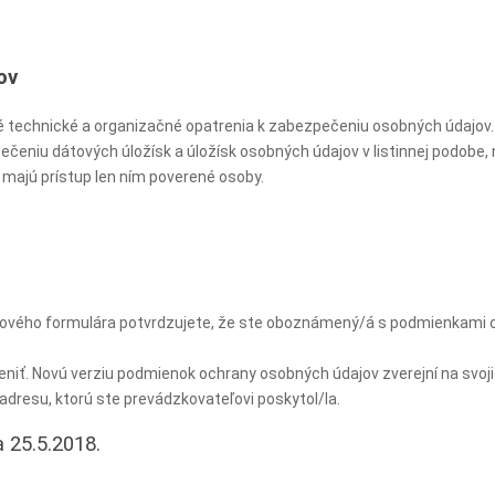
ov
né technické a organizačné opatrenia k zabezpečeniu osobných údajov.
ečeniu dátových úložísk a úložísk osobných údajov v listinnej podobe, 
majú prístup len ním poverené osoby.
ového formulára potvrdzujete, že ste oboznámený/á s podmienkami o
niť. Novú verziu podmienok ochrany osobných údajov zverejní na svoj
dresu, ktorú ste prevádzkovateľovi poskytol/la.
 25.5.2018.