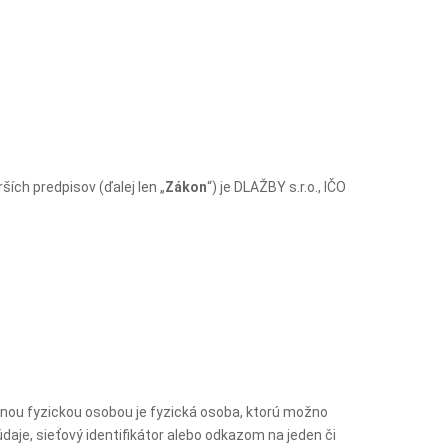
ích predpisov (ďalej len „
Zákon
“) je DLAŽBY s.r.o., IČO
eľnou fyzickou osobou je fyzická osoba, ktorú možno
údaje, sieťový identifikátor alebo odkazom na jeden či