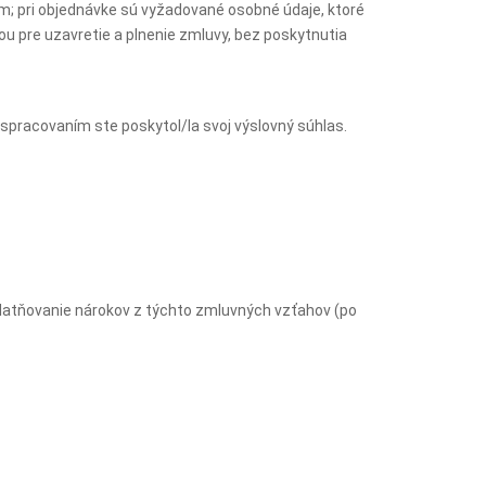
m; pri objednávke sú vyžadované osobné údaje, ktoré
u pre uzavretie a plnenie zmluvy, bez poskytnutia
pracovaním ste poskytol/la svoj výslovný súhlas.
latňovanie nárokov z týchto zmluvných vzťahov (po