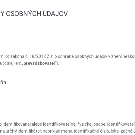
NY OSOBNÝCH ÚDAJOV
 o) zákona č. 18/2018 Z.z. o ochrane osobných údajov v znení neskorš
(ďalej len: „
prevádzkovateľ
“).
yňa
dentifikovanej alebo identifikovateľnej fyzickej osobe; identifikovat
 určitý identifikátor, napríklad meno, identifikačné číslo, lokalizačné 