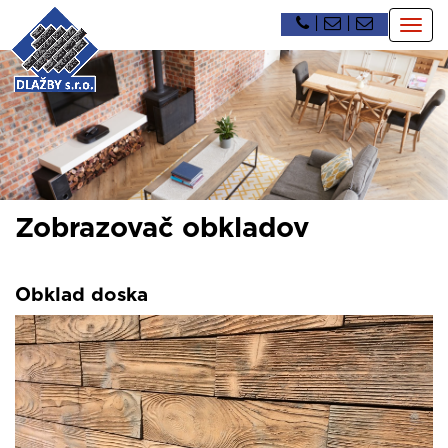
|
|
Togg
navig
Zobrazovač obkladov
Obklad doska