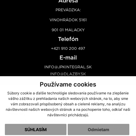
Adresa
PREVÁDZKA:
VINOHRÁDOK 5161
901 01 MALACKY
Telefón
+421 910 200 497
E-mail
INFO@JPKINTEGRAL.SK
INFO@DLAZBY.SK
Používame cookies
Súbory cookie a ďalšie technológie sledovania používame na zlepšenie
Úvod
Poradenstvo
Predaj
Predajcovia
vášho zážitku z prehliadania našich webových stránok, na to, aby sme
O
Výroba
Dovoz
Kontakt
vám zobrazovali prispôsobený obsah a cielené reklamy, na analýzu
spoločnosti
Galéria
Montáž
Ochrana
návštevnosti našich webových stránok a na pochopenie toho, odkiaľ naši
Produkty
Postup pri
Cenník
osobných
návštevníci prichádzajú.
Vzorkovník
obkladaní
údajov
Súbory
SÚHLASÍM
Odmietam
cookies